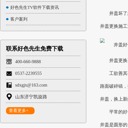
好色先生TV软件下载资讯
井盖坏了怎
客户案列
井盖更换施工过
联系好色先生免费下载
井盖更换要
400-660-9888
0537-2239555
工欲善其
sdxgjx@163.com
路面破碎镐
山东济宁凯旋路
井盖，换上新
查看更多+
平常的好色
井盖是圆形的