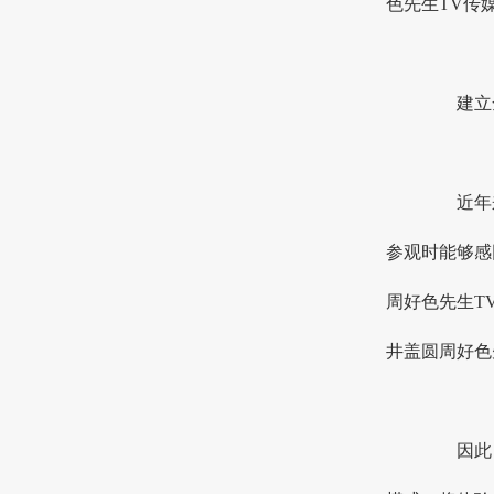
色先生TV传媒
建立全
近年来
参观时能够感同
周好色先生TV
井盖圆周好色先
因此