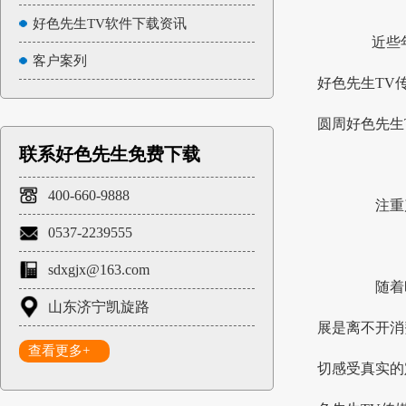
好色先生TV软件下载资讯
近些年来
客户案列
好色先生TV传
圆周好色先生T
联系好色先生免费下载
400-660-9888
注重产
0537-2239555
sdxgjx@163.com
随着时代
山东济宁凯旋路
展是离不开消费
查看更多+
切感受真实的定